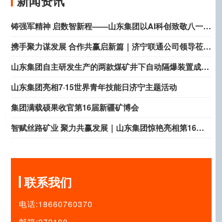
新闻资讯
铸强军精神 启数智新程——山东集团以AI科创致敬八一建
军节
携手聚力谋发展 合作共赢启新篇｜济宁联通公司领导莅临
山东集团考察洽谈合作
山东集团自主研发生产的两款煤矿井下自动隔爆装置成功
取得矿用产品安全标志证书
山东集团亮相7·15世界青年技能日济宁主题活动
集团满载硕果收官第16届新疆矿博会
智赋丝路矿业 聚力共赢发展｜山东集团惊艳亮相第16届
新疆国际矿博会
联系我们
电话:18660760370
邮箱:272100