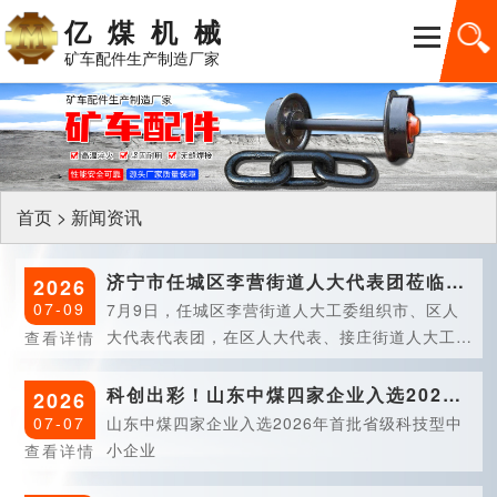
亿煤机械
矿车配件生产制造厂家
首页
>
新闻资讯
济宁市任城区李营街道人大代表团莅临山
2026
东集团观摩AI智能产业发展
07-09
7月9日，任城区李营街道人大工委组织市、区人
大代表代表团，在区人大代表、接庄街道人大工委
查看详情
主任魏中勋陪同下，莅临山东我集团开展跨选区实
地调研。
科创出彩！山东中煤四家企业入选2026
2026
年首批省级科技型中小企业
07-07
山东中煤四家企业入选2026年首批省级科技型中
小企业
查看详情